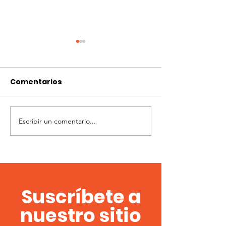
Comentarios
Escribir un comentario...
Flint modalidad
3° Fecha Flint
campo
modalidad c
Suscríbete a
nuestro sitio