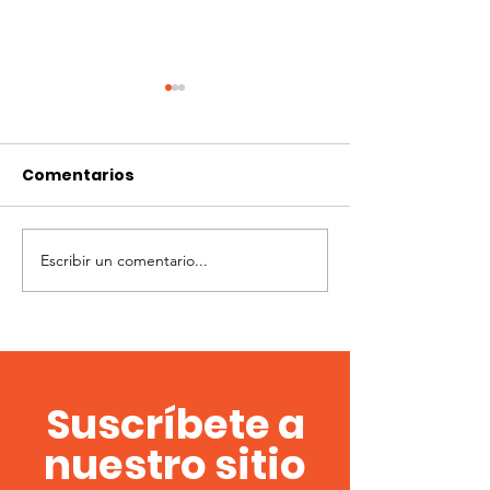
Comentarios
2ª Fecha Flint
Escribir un comentario...
Flint modalidad
campo
Suscríbete a
nuestro sitio