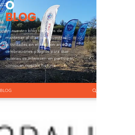
O
BLOG
En nuestro blog tratamos de
mantener al día todas nuestras
actividades en el tiro con arco,,
celebraciones y logros para que
quienes se
interesen en participar,
conozcan nuestra historia.
BLOG