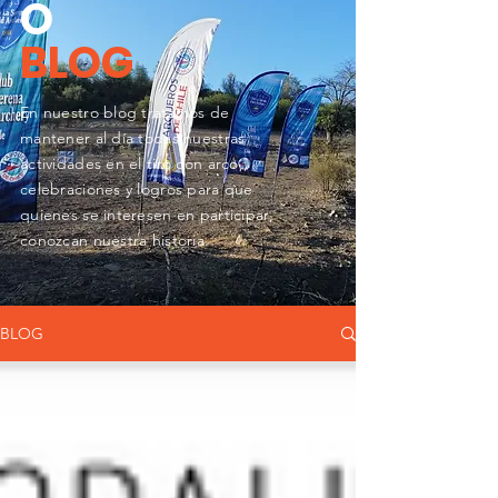
O
BLOG
En nuestro blog tratamos de
mantener al día todas nuestras
actividades en el tiro con arco,,
celebraciones y logros para que
quienes se
interesen en participar,
conozcan nuestra historia.
BLOG