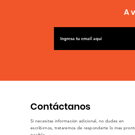
A 
Contáctanos
Si necesitas información adicional, no dudes en
escribirnos,
trataremos
de responderte lo mas pront
posible.