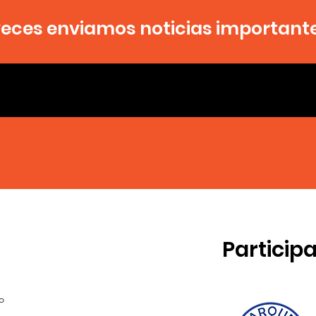
veces enviamos noticias importante
Particip
o