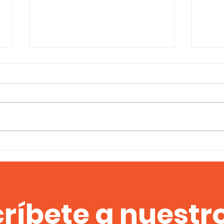
Flint modalidad campo
3° F
ca
ríbete a nuestro