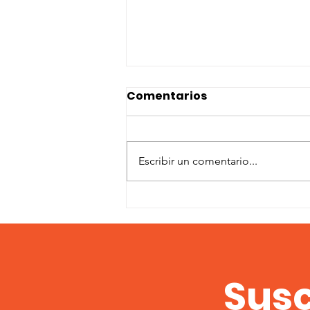
Comentarios
Escribir un comentario...
Abiertas las
inscripciones Doble
fecha Field-Hunter 2025
Susc