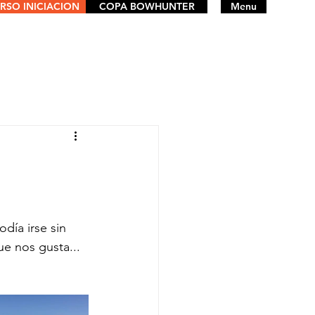
RSO INICIACION
COPA BOWHUNTER
Menu
día irse sin 
e nos gusta... 