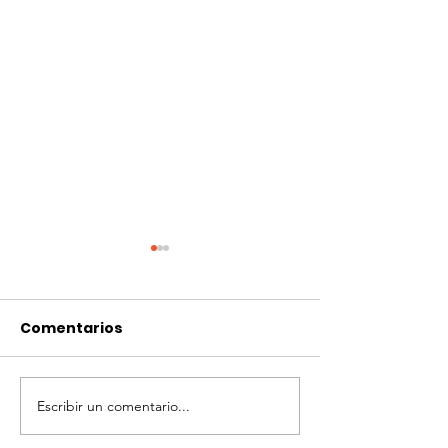
Comentarios
Escribir un comentario...
Flint modalidad
3° Fecha Flint
campo
modalidad c