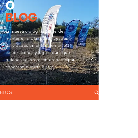
O
BLOG
En nuestro blog tratamos de
mantener al día todas nuestras
actividades en el tiro con arco,,
celebraciones y logros para que
quienes se
interesen en participar,
conozcan nuestra historia.
BLOG