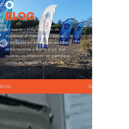
O
BLOG
En nuestro blog tratamos de
mantener al día todas nuestras
actividades en el tiro con arco,,
celebraciones y logros para que
quienes se
interesen en participar,
conozcan nuestra historia.
BLOG