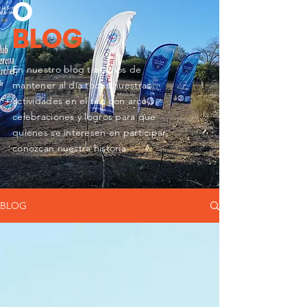
O
BLOG
En nuestro blog tratamos de
mantener al día todas nuestras
actividades en el tiro con arco,,
celebraciones y logros para que
quienes se
interesen en participar,
conozcan nuestra historia.
BLOG