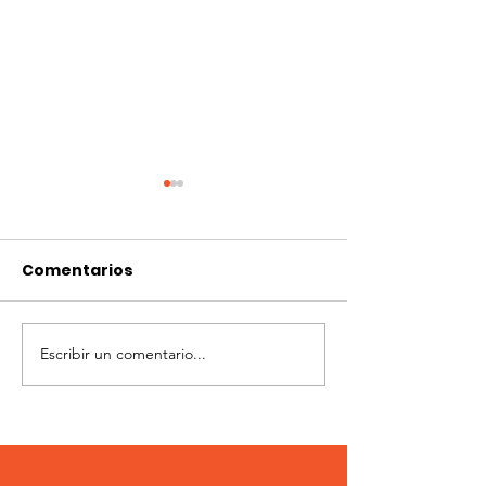
Comentarios
Escribir un comentario...
Flint modalidad
3° Fecha Flint
campo
modalidad c