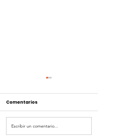
Comentarios
Escribir un comentario...
Flint modalidad
3° Fecha Flint
campo
modalidad c