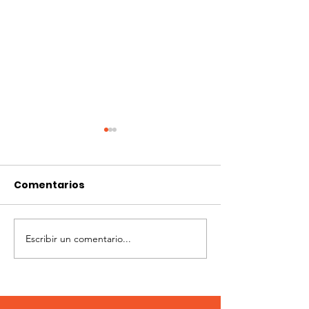
Comentarios
Escribir un comentario...
Flint modalidad
3° Fecha Flint
campo
modalidad c