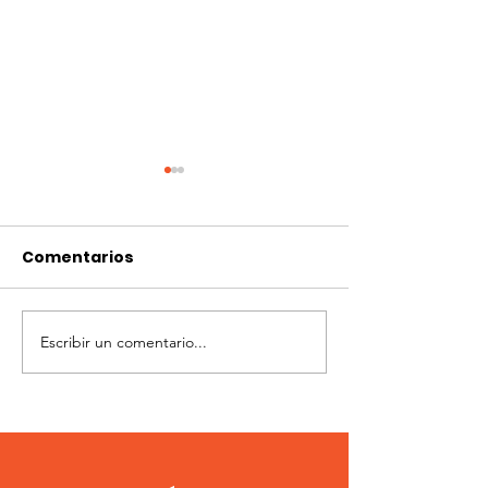
Comentarios
Escribir un comentario...
Flint modalidad
3° Fecha Flint
campo
modalidad c